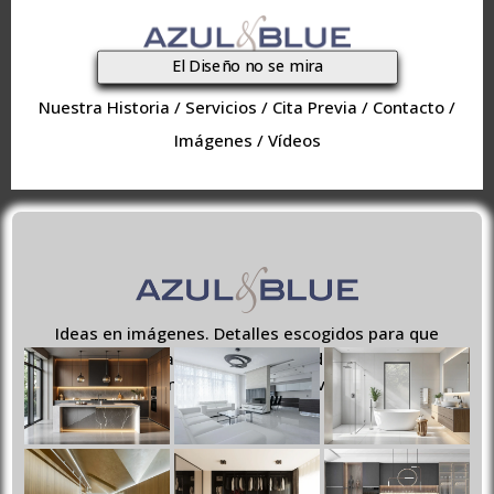
El Diseño no se mira
Nuestra Historia
/
Servicios
/
Cita Previa
/
Contacto
/
Imágenes
/
Vídeos
Ideas en imágenes. Detalles escogidos para que
disfrutes de acabados sofisticados y espacios
funcionales y exclusivos